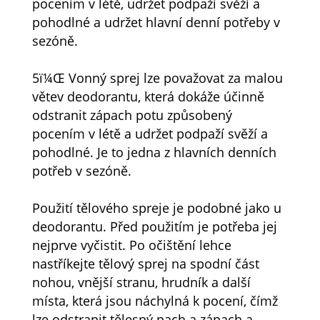
pocením v létě, udržet podpaží svěží a
pohodlné a udržet hlavní denní potřeby v
sezóně.
5ï¼Œ Vonný sprej lze považovat za malou
větev deodorantu, která dokáže účinně
odstranit zápach potu způsobený
pocením v létě a udržet podpaží svěží a
pohodlné. Je to jedna z hlavních denních
potřeb v sezóně.
Použití tělového spreje je podobné jako u
deodorantu. Před použitím je potřeba jej
nejprve vyčistit. Po očištění lehce
nastříkejte tělový sprej na spodní část
nohou, vnější stranu, hrudník a další
místa, která jsou náchylná k pocení, čímž
lze odstranit tělesný pach a zápach a