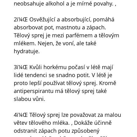
neobsahuje alkohol a je mírné povahy. ,
2ï¼Œ Osvěžující a absorbující, pomáhá
absorbovat pot, mastnotu a zápach.
Tělový sprej je mezi parfémem a tělovým
mlékem. Nejen, že voní, ale také
hydratuje.
3ï¼Œ Kvůli horkému počasí v létě mají
lidé tendenci se snadno potit. V létě je
proto lepší používat tělový sprej. Kromě
antiperspirantu má tělový sprej také
slabou vůni.
4ï¼Œ Tělový sprej lze považovat za malou
větev tělového mléka. , Dokáže účinně
odstranit zápach potu způsobený