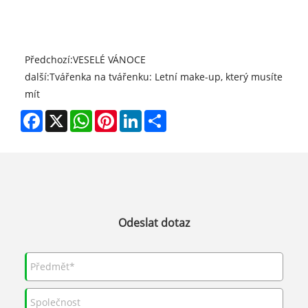
Předchozí:
VESELÉ VÁNOCE
další:
Tvářenka na tvářenku: Letní make-up, který musíte
mít
Facebook
X
WhatsApp
Pinterest
LinkedIn
Share
Odeslat dotaz