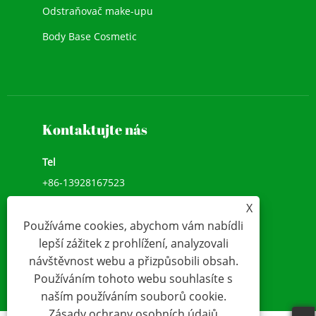
Odstraňovač make-upu
Body Base Cosmetic
Nová kosmetika
Make-up na obličej
Kontaktujte nás
Tel
+86-13928167523
X
Add
Používáme cookies, abychom vám nabídli
Č. 11, Simian Road,
lepší zážitek z prohlížení, analyzovali
E-mailem
návštěvnost webu a přizpůsobili obsah.
Používáním tohoto webu souhlasíte s
info@beshecosmetics.com
naším používáním souborů cookie.
Zásady ochrany osobních údajů