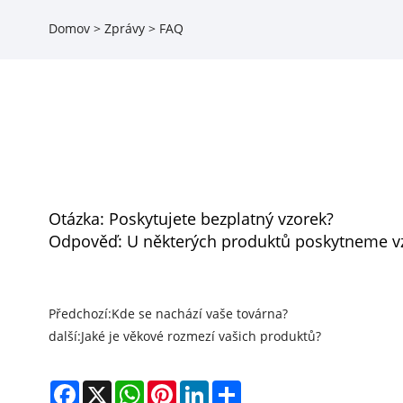
Domov
>
Zprávy
>
FAQ
Otázka: Poskytujete bezplatný vzorek?
Odpověď: U některých produktů poskytneme vzo
Předchozí:
Kde se nachází vaše továrna?
další:
Jaké je věkové rozmezí vašich produktů?
Facebook
X
WhatsApp
Pinterest
LinkedIn
Share