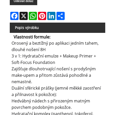
Odeslat dotaz
Facebook
X
WhatsApp
Pinterest
LinkedIn
Share
Popis výrobku
Vlastnosti formule:
Orosený a beztížný po aplikaci jedním tahem,
dlouhé nošení 8H
3 v 1: Hydratační emulze + Makeup Primer +
Soft-Focus Foundation
Zajišťuje dlouhotrvající nošení s prodyšným
make-upem a přitom zůstává pohodlné a
nemastné.
Duální sférické prášky (jemné měkké zaostření
a přilnavost k pokožce):
Hedvábný nádech s přirozeným matným
povrchem podobným pokožce.
Hydratační komplex (panthenol, tokoferol,