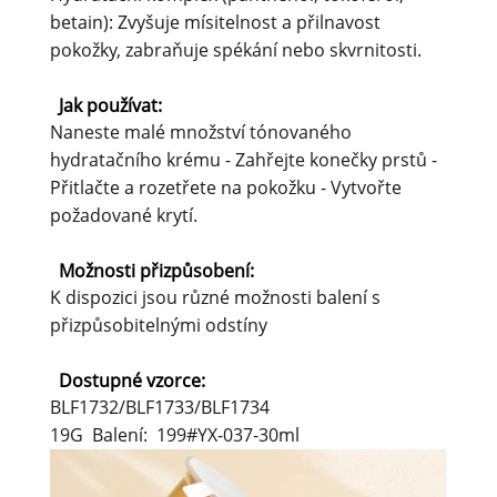
betain): Zvyšuje mísitelnost a přilnavost
pokožky, zabraňuje spékání nebo skvrnitosti.
Jak používat:
Naneste malé množství tónovaného
hydratačního krému - Zahřejte konečky prstů -
Přitlačte a rozetřete na pokožku - Vytvořte
požadované krytí.
Možnosti přizpůsobení:
K dispozici jsou různé možnosti balení s
přizpůsobitelnými odstíny
Dostupné vzorce:
BLF1732/BLF1733/BLF1734
19G Balení: 199#YX-037-30ml